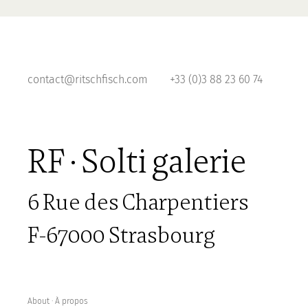
contact@ritschfisch.com
+33 (0)3 88 23 60 74
RF · Solti galerie
6 Rue des Charpentiers
F-67000 Strasbourg
About ∙ À propos