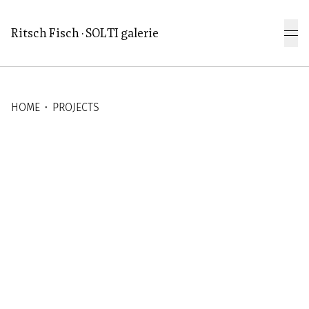
Aller au contenu principal
Ritsch Fisch · SOLTI galerie
HOME
⬝
PROJECTS