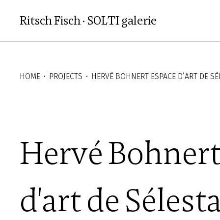
Aller au contenu principal
Ritsch Fisch · SOLTI galerie
HOME
⬝
PROJECTS
⬝
HERVÉ BOHNERT ESPACE D’ART DE SÉ
Hervé Bohnert
d'art de Sélest