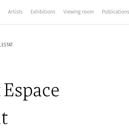
Artists
Exhibitions
Viewing room
Publication
LESTAT
 Espace
at