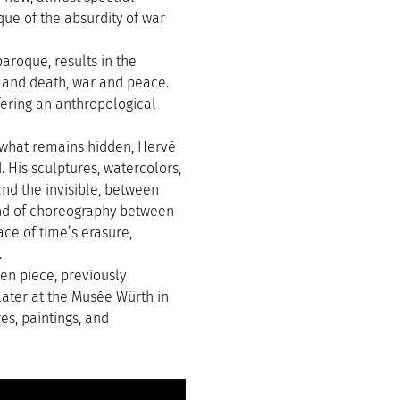
que of the absurdity of war
aroque, results in the
e and death, war and peace.
ffering an anthropological
d what remains hidden, Hervé
. His sculptures, watercolors,
nd the invisible, between
kind of choreography between
ace of time’s erasure,
.
en piece, previously
 later at the Musée Würth in
es, paintings, and