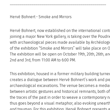
_________________________________________________
Hervé Bohnert • Smoke and Mirrors
Hervé Bohnert, now established on the international cont
joining a major New York gallery, is taking over the Poudr
with archaeological pieces made available by Archéologi
of the exhibition “Smoke and Mirrors” will take place on 
The exhibition will be open on October 19th, 20th, 26th, a
2nd and 3rd, from 11:00 AM to 6:00 PM.
This exhibition, housed in a former military building turn
creates a dialogue between Hervé Bohnert’s work and pi
archaeological excavations. The venue becomes a mediat
between artistic gestures and historical remnants, both of
the traces of the past in order to weave a contemporary n
thus goes beyond a visual metaphor, also evoking uneart
and traumas. For this exhibition, Hervé Bohnert presents 