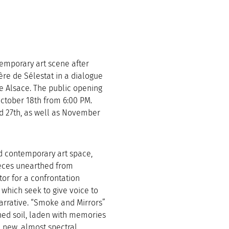
emporary art scene after
ière de Sélestat in a dialogue
e Alsace. The public opening
October 18th from 6:00 PM.
nd 27th, as well as November
ed contemporary art space,
eces unearthed from
or for a confrontation
 which seek to give voice to
arrative. “Smoke and Mirrors”
hed soil, laden with memories
a new, almost spectral