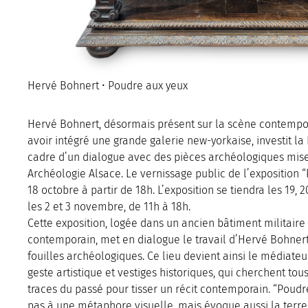
Hervé Bohnert • Poudre aux yeux
Hervé Bohnert, désormais présent sur la scène contempo
avoir intégré une grande galerie new-yorkaise, investit la
cadre d’un dialogue avec des pièces archéologiques mises
Archéologie Alsace. Le vernissage public de l’exposition “
18 octobre à partir de 18h. L’exposition se tiendra les 19, 2
les 2 et 3 novembre, de 11h à 18h.
Cette exposition, logée dans un ancien bâtiment militair
contemporain, met en dialogue le travail d’Hervé Bohnert
fouilles archéologiques. Ce lieu devient ainsi le médiate
geste artistique et vestiges historiques, qui cherchent tous
traces du passé pour tisser un récit contemporain. “Poudr
pas à une métaphore visuelle, mais évoque aussi la terre