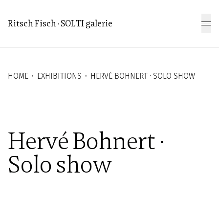
Aller au contenu principal
Ritsch Fisch · SOLTI galerie
HOME
⬝
EXHIBITIONS
⬝
HERVÉ BOHNERT ∙ SOLO SHOW
Hervé Bohnert ∙
Hervé Bohnert ∙
Solo show
Solo show