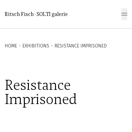
Aller au contenu principal
Ritsch Fisch · SOLTI galerie
HOME
⬝
EXHIBITIONS
⬝
RESISTANCE IMPRISONED
Resistance
Resistance
Imprisoned
Imprisoned