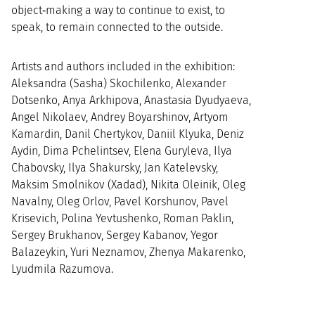
object‑making a way to continue to exist, to
speak, to remain connected to the outside.
Artists and authors included in the exhibition:
Aleksandra (Sasha) Skochilenko, Alexander
Dotsenko, Anya Arkhipova, Anastasia Dyudyaeva,
Angel Nikolaev, Andrey Boyarshinov, Artyom
Kamardin, Danil Chertykov, Daniil Klyuka, Deniz
Aydin, Dima Pchelintsev, Elena Guryleva, Ilya
Chabovsky, Ilya Shakursky, Jan Katelevsky,
Maksim Smolnikov (Xadad), Nikita Oleinik, Oleg
Navalny, Oleg Orlov, Pavel Korshunov, Pavel
Krisevich, Polina Yevtushenko, Roman Paklin,
Sergey Brukhanov, Sergey Kabanov, Yegor
Balazeykin, Yuri Neznamov, Zhenya Makarenko,
Lyudmila Razumova.