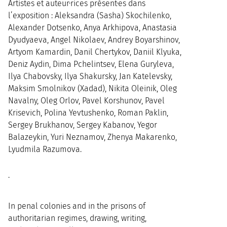
Artistes et auteur·rices présent·es dans
l’exposition : Aleksandra (Sasha) Skochilenko,
Alexander Dotsenko, Anya Arkhipova, Anastasia
Dyudyaeva, Angel Nikolaev, Andrey Boyarshinov,
Artyom Kamardin, Danil Chertykov, Daniil Klyuka,
Deniz Aydin, Dima Pchelintsev, Elena Guryleva,
Ilya Chabovsky, Ilya Shakursky, Jan Katelevsky,
Maksim Smolnikov (Xadad), Nikita Oleinik, Oleg
Navalny, Oleg Orlov, Pavel Korshunov, Pavel
Krisevich, Polina Yevtushenko, Roman Paklin,
Sergey Brukhanov, Sergey Kabanov, Yegor
Balazeykin, Yuri Neznamov, Zhenya Makarenko,
Lyudmila Razumova.
·
In penal colonies and in the prisons of
authoritarian regimes, drawing, writing,